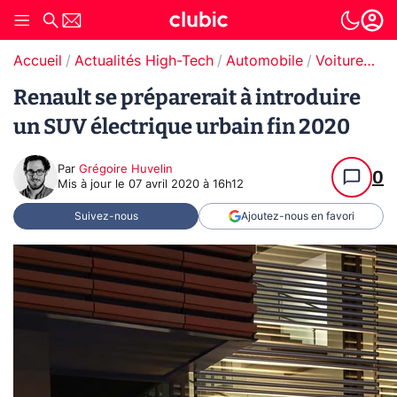
Accueil
Actualités High-Tech
Automobile
Voitures électriques
Renault se préparerait à introduire
un SUV électrique urbain fin 2020
Par
Grégoire Huvelin
0
Mis à jour le
07 avril 2020 à 16h12
Suivez-nous
Ajoutez-nous en favori