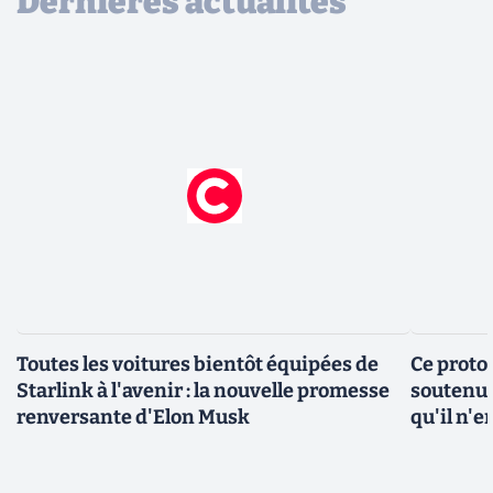
Dernières actualités
Toutes les voitures bientôt équipées de
Ce protot
Starlink à l'avenir : la nouvelle promesse
soutenue
renversante d'Elon Musk
qu'il n'