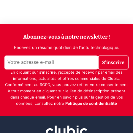
Abonnez-vous à notre newsletter !
Recevez un résumé quotidien de l'actu technologique.
S'inscrire
En cliquant sur s'inscrire, j’accepte de recevoir par email des
informations, actualités et offres commerciales de Clubic.
Conformément au RGPD, vous pouvez retirer votre consentement
à tout moment en cliquant sur le lien de désinscription présent
dans chaque email. Pour en savoir plus sur la gestion de vos
données, consultez notre
Politique de confidentialité