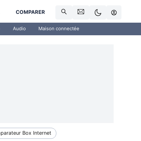
R
COMPARER
o
Audio
Maison connectée
arateur Box Internet