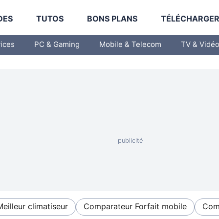
DES
TUTOS
BONS PLANS
TÉLÉCHARGE
vices
PC & Gaming
Mobile & Telecom
TV & Vidé
Meilleur climatiseur
Comparateur Forfait mobile
Comp