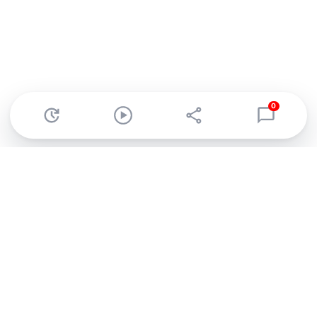
0
Abonnez-vous à notre newsletter !
Recevez un résumé quotidien de l'actu technologique.
S'inscrire
En cliquant sur s'inscrire, j’accepte de recevoir par email des
informations, actualités et offres commerciales de Clubic.