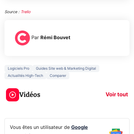
Source :
Trello
Par
Rémi Bouvet
Logiciels Pro
Guides Site web & Marketing Digital
Actualités High-Tech
Comparer
3 écrans en 1 pour
5 générations
319€ ? Voici L'AOC
jeux dans la
Vidéos
CQ32G4ZA !
prochaine Xbo
Voir tout
Vous êtes un utilisateur de
Google