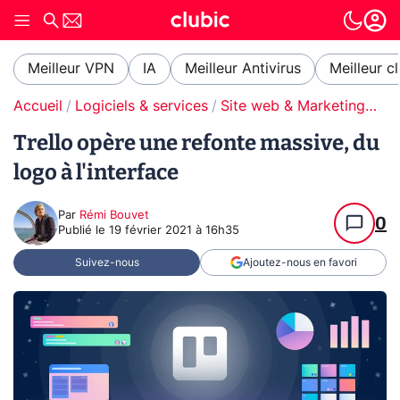
Meilleur VPN
IA
Meilleur Antivirus
Meilleur c
Accueil
Logiciels & services
Site web & Marketing Digital
Trello opère une refonte massive, du
logo à l'interface
Par
Rémi Bouvet
0
Publié le
19 février 2021 à 16h35
Suivez-nous
Ajoutez-nous en favori