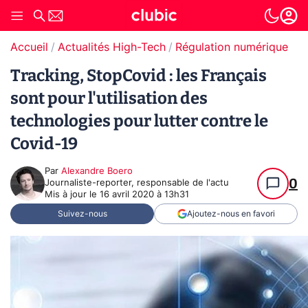
Accueil
Actualités High-Tech
Régulation numérique
Tracking, StopCovid : les Français
sont pour l'utilisation des
technologies pour lutter contre le
Covid-19
Par
Alexandre Boero
0
Journaliste-reporter, responsable de l'actu
Mis à jour le
16 avril 2020 à 13h31
Suivez-nous
Ajoutez-nous en favori