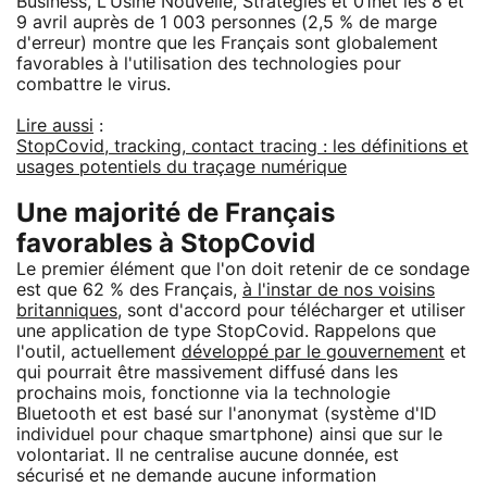
Business, L'Usine Nouvelle, Stratégies et 01net les 8 et
9 avril auprès de 1 003 personnes (2,5 % de marge
d'erreur) montre que les Français sont globalement
favorables à l'utilisation des technologies pour
combattre le virus.
Lire aussi
:
StopCovid, tracking, contact tracing : les définitions et
usages potentiels du traçage numérique
Une majorité de Français
favorables à StopCovid
Le premier élément que l'on doit retenir de ce sondage
est que 62 % des Français,
à l'instar de nos voisins
britanniques
, sont d'accord pour télécharger et utiliser
une application de type StopCovid. Rappelons que
l'outil, actuellement
développé par le gouvernement
et
qui pourrait être massivement diffusé dans les
prochains mois, fonctionne via la technologie
Bluetooth et est basé sur l'anonymat (système d'ID
individuel pour chaque smartphone) ainsi que sur le
volontariat. Il ne centralise aucune donnée, est
sécurisé et ne demande aucune information