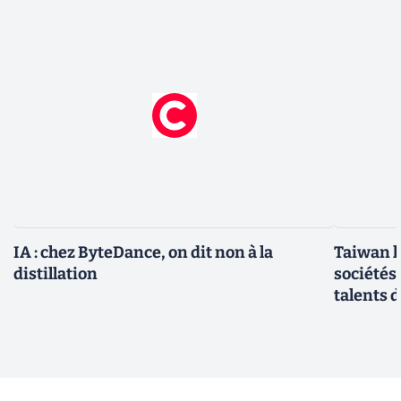
IA : chez ByteDance, on dit non à la
Taiwan l
distillation
sociétés
talents d