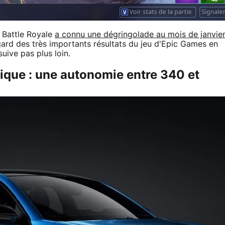
: Battle Royale
a connu une dégringolade au mois de janvie
ard des très importants résultats du jeu d'Epic Games en
uive pas plus loin.
ique : une autonomie entre 340 et