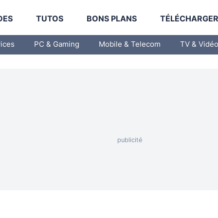
DES
TUTOS
BONS PLANS
TÉLÉCHARGE
vices
PC & Gaming
Mobile & Telecom
TV & Vidé