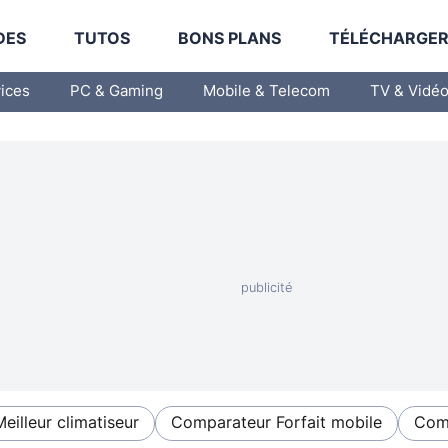
DES
TUTOS
BONS PLANS
TÉLÉCHARGE
vices
PC & Gaming
Mobile & Telecom
TV & Vidé
Meilleur climatiseur
Comparateur Forfait mobile
Comp