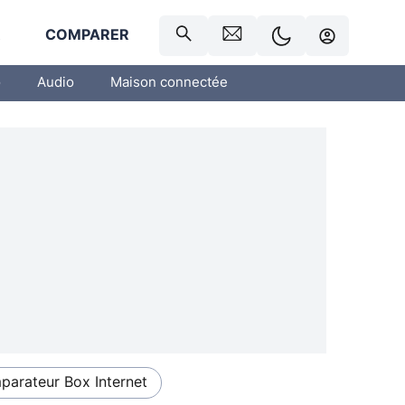
R
COMPARER
o
Audio
Maison connectée
arateur Box Internet