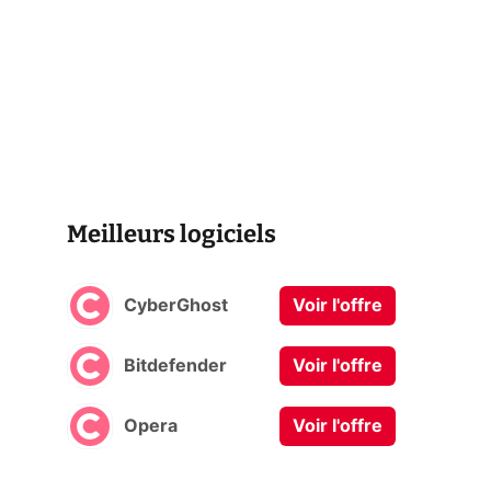
Meilleurs logiciels
CyberGhost
Voir l'offre
Bitdefender
Voir l'offre
Opera
Voir l'offre