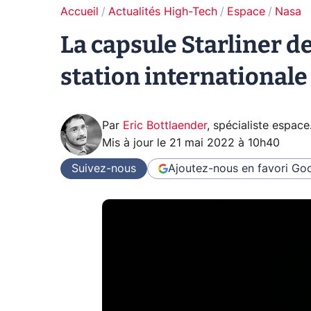
Accueil
Actualités High-Tech
Espace
Nasa
La capsule Starliner d
station internationale
Par
Eric Bottlaender
,
spécialiste espace
Mis à jour le
21 mai 2022 à 10h40
Suivez-nous
Ajoutez-nous en favori
Goo