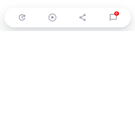
0
Abonnez-vous à notre newsletter !
Recevez un résumé quotidien de l'actu technologique.
S'inscrire
En cliquant sur s'inscrire, j’accepte de recevoir par email des
informations, actualités et offres commerciales de Clubic.
Conformément au RGPD, vous pouvez retirer votre consentement
à tout moment en cliquant sur le lien de désinscription présent
dans chaque email. Pour en savoir plus sur la gestion de vos
données, consultez notre
Politique de confidentialité