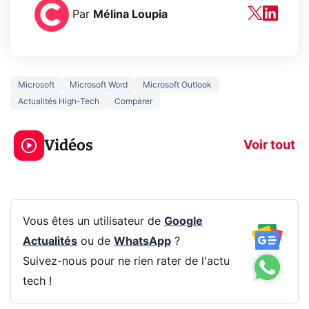
Par
Mélina Loupia
Microsoft
Microsoft Word
Microsoft Outlook
Actualités High-Tech
Comparer
3 écrans en 1 pour
5 générations
319€ ? Voici L'AOC
jeux dans la
Vidéos
CQ32G4ZA !
prochaine Xbo
Voir tout
Vous êtes un utilisateur de
Google
Actualités
ou de
WhatsApp
?
Suivez-nous pour ne rien rater de l'actu
tech !