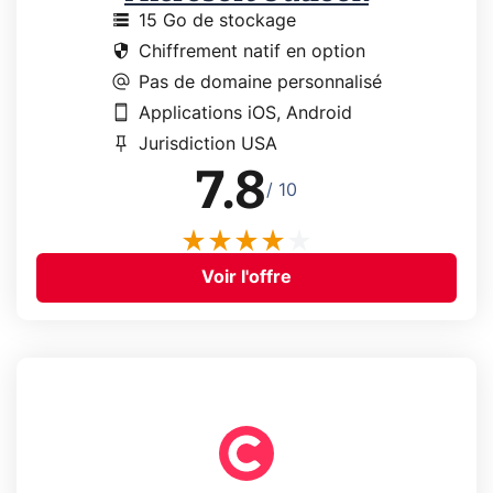
storage
15 Go de stockage
security
Chiffrement natif en option
alternate_email
Pas de domaine personnalisé
smartphone
Applications iOS, Android
push_pin
Jurisdiction USA
7.8
/ 10
Voir l'offre