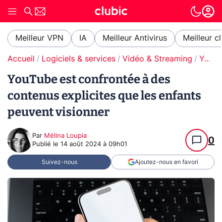
Meilleur VPN
IA
Meilleur Antivirus
Meilleur c
Accueil
Logiciels & services
Vidéo & Streaming
YouTube
YouTube est confrontée à des
contenus explicites que les enfants
peuvent visionner
Par
Mélina Loupia
0
Publié le
14 août 2024 à 09h01
Suivez-nous
Ajoutez-nous en favori