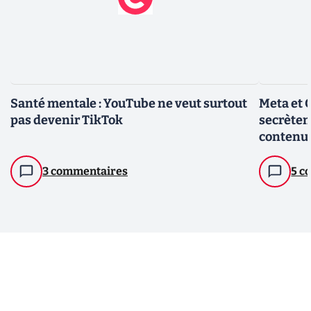
Santé mentale : YouTube ne veut surtout
Meta et 
pas devenir TikTok
secrètem
contenu 
3 commentaires
5 c