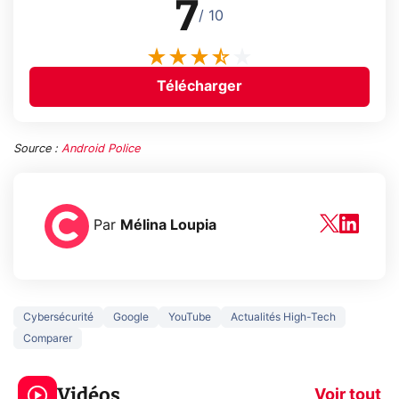
7
/ 10
Télécharger
Source :
Android Police
Par
Mélina Loupia
Cybersécurité
Google
YouTube
Actualités High-Tech
Comparer
5 générations de
Ce que vous n
jeux dans la
savez sur la
Vidéos
prochaine Xbox !
navigation pri
Voir tout