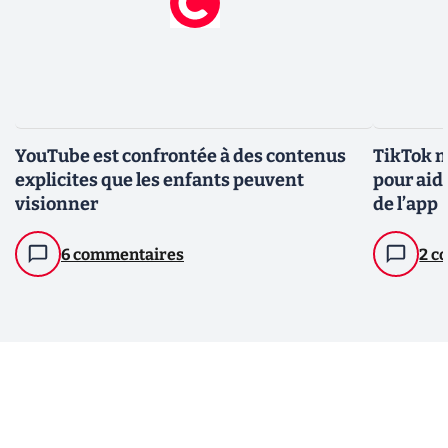
YouTube est confrontée à des contenus
TikTok m
explicites que les enfants peuvent
pour aide
visionner
de l’app
6 commentaires
2 c