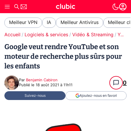
Meilleur VPN
IA
Meilleur Antivirus
Meilleur c
Accueil
Logiciels & services
Vidéo & Streaming
YouTube
Google veut rendre YouTube et son
moteur de recherche plus sûrs pour
les enfants
Par
Benjamin Cabiron
0
Publié le
18 août 2021 à 11h11
Suivez-nous
Ajoutez-nous en favori