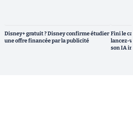
Disney+ gratuit ? Disney confirme étudier
Fini le c
une offre financée par la publicité
lancez-vo
son IA i