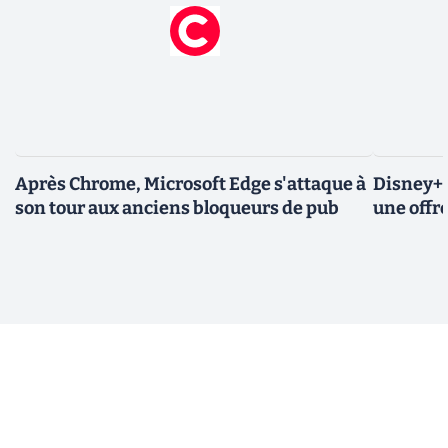
Après Chrome, Microsoft Edge s'attaque à
Disney+ 
son tour aux anciens bloqueurs de pub
une offre