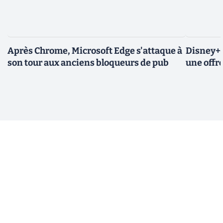
Après Chrome, Microsoft Edge s'attaque à
Disney+ 
son tour aux anciens bloqueurs de pub
une offre