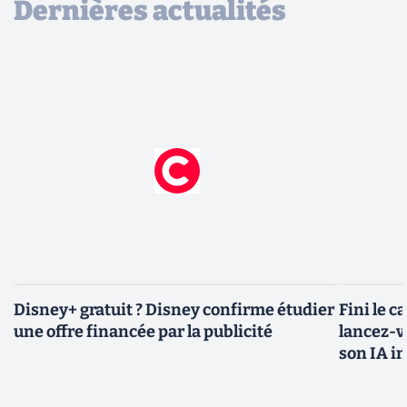
Dernières actualités
Disney+ gratuit ? Disney confirme étudier
Fini le c
une offre financée par la publicité
lancez-vo
son IA i