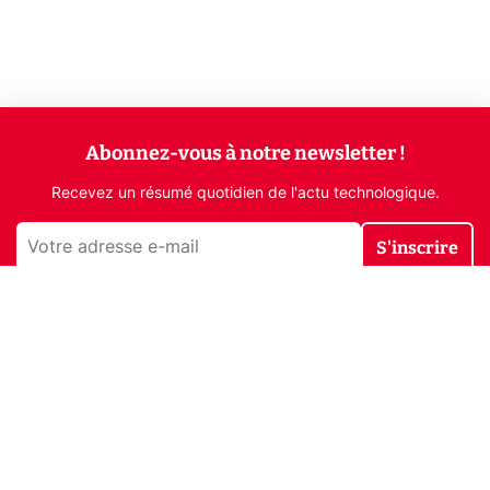
Abonnez-vous à notre newsletter !
Recevez un résumé quotidien de l'actu technologique.
S'inscrire
En cliquant sur s'inscrire, j’accepte de recevoir par email des
informations, actualités et offres commerciales de Clubic.
Conformément au RGPD, vous pouvez retirer votre consentement
à tout moment en cliquant sur le lien de désinscription présent
dans chaque email. Pour en savoir plus sur la gestion de vos
données, consultez notre
Politique de confidentialité