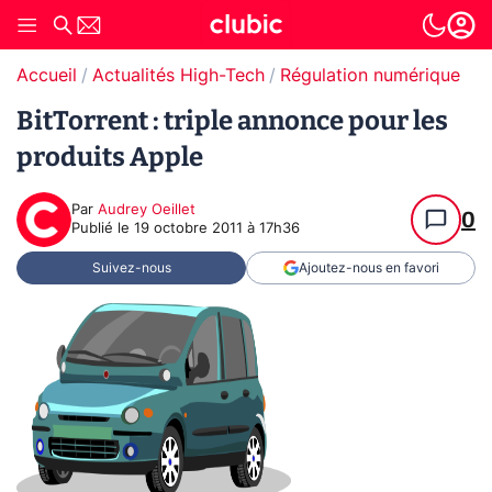
Accueil
Actualités High-Tech
Régulation numérique
T
BitTorrent : triple annonce pour les
produits Apple
Par
Audrey Oeillet
0
Publié le
19 octobre 2011 à 17h36
Suivez-nous
Ajoutez-nous en favori