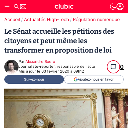
Accueil
Actualités High-Tech
Régulation numérique
Le Sénat accueille les pétitions des
citoyens et peut même les
transformer en proposition de loi
Par
Alexandre Boero
0
Journaliste-reporter, responsable de l'actu
Mis à jour le
03 février 2020 à 09h12
Suivez-nous
Ajoutez-nous en favori