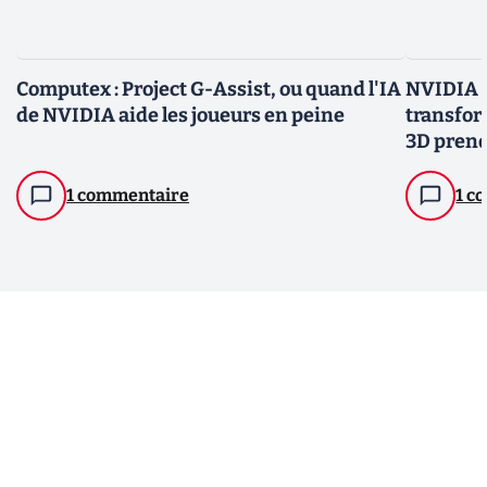
Computex : Project G-Assist, ou quand l'IA
NVIDIA I
de NVIDIA aide les joueurs en peine
transfor
3D prend
virtuelle
1 commentaire
1 c