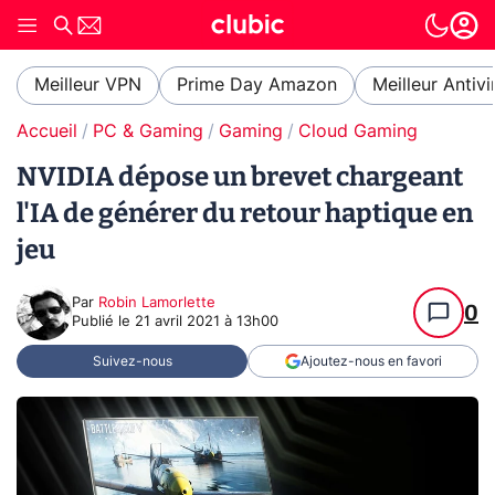
Meilleur VPN
Prime Day Amazon
Meilleur Antivi
Accueil
PC & Gaming
Gaming
Cloud Gaming
NVIDIA dépose un brevet chargeant
l'IA de générer du retour haptique en
jeu
Par
Robin Lamorlette
0
Publié le
21 avril 2021 à 13h00
Suivez-nous
Ajoutez-nous en favori