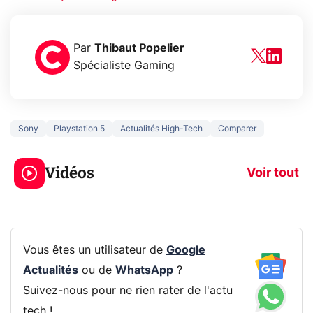
Par
Thibaut Popelier
Spécialiste Gaming
Sony
Playstation 5
Actualités High-Tech
Comparer
5 générations de
Ce que vous n
jeux dans la
savez sur la
Vidéos
prochaine Xbox !
navigation pri
Voir tout
Vous êtes un utilisateur de
Google
Actualités
ou de
WhatsApp
?
Suivez-nous pour ne rien rater de l'actu
tech !