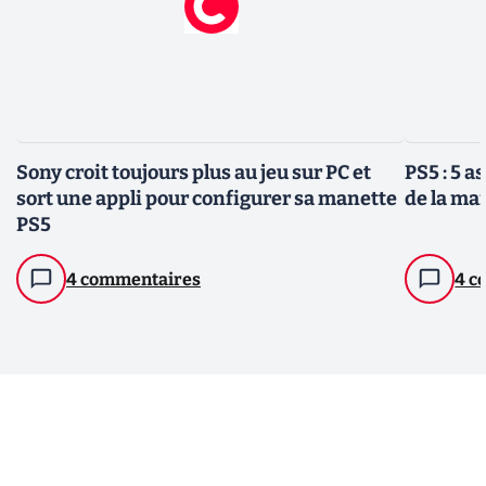
Sony croit toujours plus au jeu sur PC et
PS5 : 5 a
sort une appli pour configurer sa manette
de la ma
PS5
4 commentaires
4 c