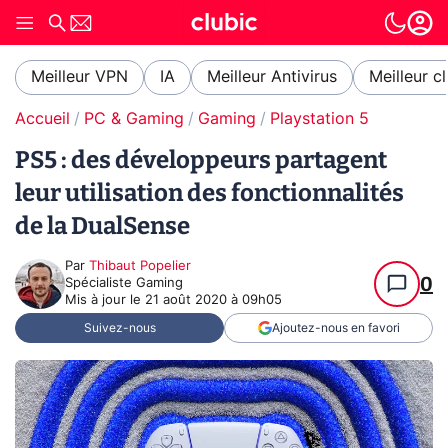
Meilleur VPN
IA
Meilleur Antivirus
Meilleur c
Accueil
PC & Gaming
Gaming
Playstation 5
PS5 : des développeurs partagent
leur utilisation des fonctionnalités
de la DualSense
Par
Thibaut Popelier
0
Spécialiste Gaming
Mis à jour le
21 août 2020 à 09h05
Suivez-nous
Ajoutez-nous en favori