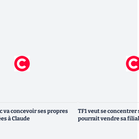
ic va concevoir ses propres
TF1 veut se concentrer 
es à Claude
pourrait vendre sa fili