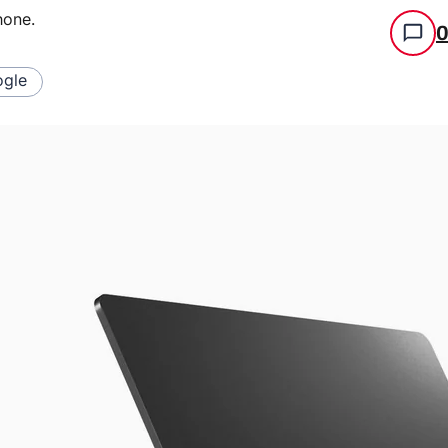
hone
.
gle