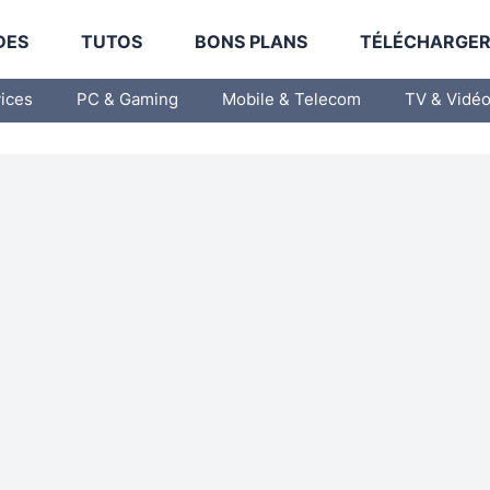
DES
TUTOS
BONS PLANS
TÉLÉCHARGE
vices
PC & Gaming
Mobile & Telecom
TV & Vidé