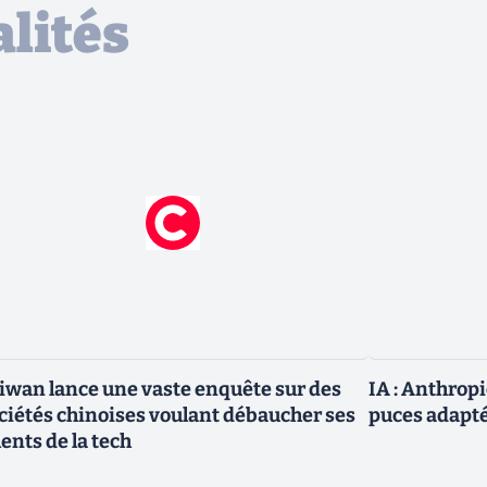
lités
iwan lance une vaste enquête sur des
IA : Anthrop
ciétés chinoises voulant débaucher ses
puces adapté
lents de la tech