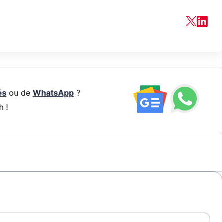
és
ou de
WhatsApp
?
h !