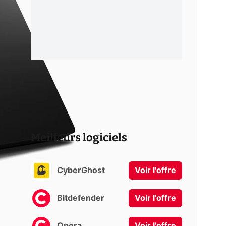
Meilleurs logiciels
CyberGhost
Voir l'offre
Bitdefender
Voir l'offre
Opera
Voir l'offre