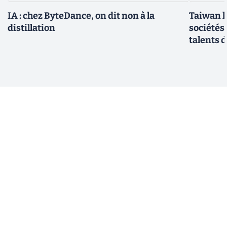
IA : chez ByteDance, on dit non à la
Taiwan l
distillation
sociétés
talents d