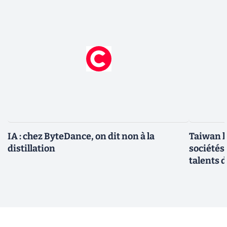
IA : chez ByteDance, on dit non à la
Taiwan l
distillation
sociétés
talents d