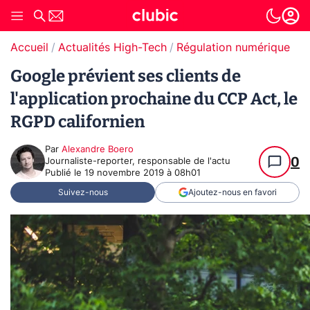
Accueil
Actualités High-Tech
Régulation numérique
Google prévient ses clients de
l'application prochaine du CCP Act, le
RGPD californien
Par
Alexandre Boero
0
Journaliste-reporter, responsable de l'actu
Publié le
19 novembre 2019 à 08h01
Suivez-nous
Ajoutez-nous en favori