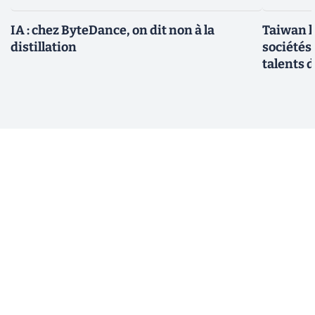
IA : chez ByteDance, on dit non à la
Taiwan l
distillation
sociétés
talents d