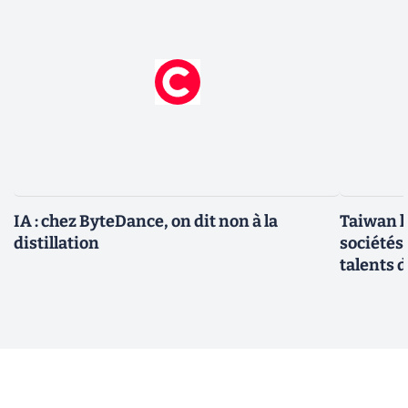
IA : chez ByteDance, on dit non à la
Taiwan l
distillation
sociétés
talents d