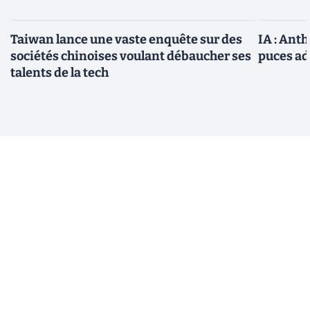
Taiwan lance une vaste enquête sur des
IA : Ant
sociétés chinoises voulant débaucher ses
puces ad
talents de la tech