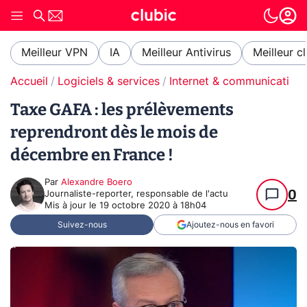
Meilleur VPN
IA
Meilleur Antivirus
Meilleur c
Accueil
Logiciels & services
Internet & communication
Taxe GAFA : les prélèvements
reprendront dès le mois de
décembre en France !
Par
Alexandre Boero
0
Journaliste-reporter, responsable de l'actu
Mis à jour le
19 octobre 2020 à 18h04
Suivez-nous
Ajoutez-nous en favori