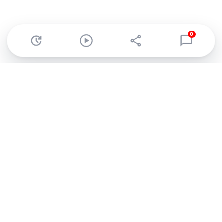
0
Abonnez-vous à notre newsletter !
Recevez un résumé quotidien de l'actu technologique.
S'inscrire
En cliquant sur s'inscrire, j’accepte de recevoir par email des
informations, actualités et offres commerciales de Clubic.
Conformément au RGPD, vous pouvez retirer votre consentement
à tout moment en cliquant sur le lien de désinscription présent
dans chaque email. Pour en savoir plus sur la gestion de vos
données, consultez notre
Politique de confidentialité