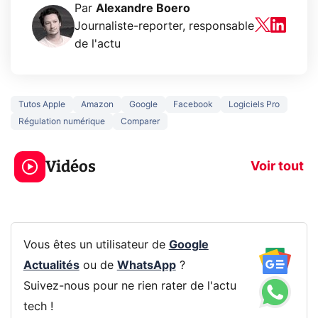
Par
Alexandre Boero
Journaliste-reporter, responsable
de l'actu
Tutos Apple
Amazon
Google
Facebook
Logiciels Pro
Régulation numérique
Comparer
3 écrans en 1 pour
5 générations
319€ ? Voici L'AOC
jeux dans la
Vidéos
CQ32G4ZA !
prochaine Xbo
Voir tout
Vous êtes un utilisateur de
Google
Actualités
ou de
WhatsApp
?
Suivez-nous pour ne rien rater de l'actu
tech !