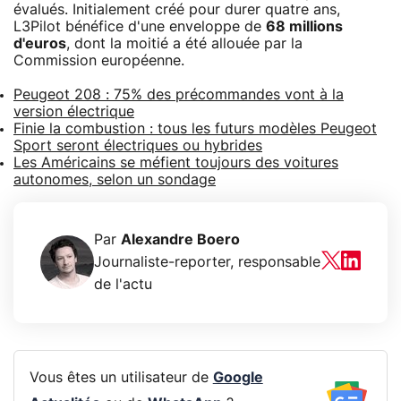
évalués. Initialement créé pour durer quatre ans,
L3Pilot bénéfice d'une enveloppe de
68 millions
d'euros
, dont la moitié a été allouée par la
Commission européenne.
Peugeot 208 : 75% des précommandes vont à la
version électrique
Finie la combustion : tous les futurs modèles Peugeot
Sport seront électriques ou hybrides
Les Américains se méfient toujours des voitures
autonomes, selon un sondage
Par
Alexandre Boero
Journaliste-reporter, responsable
de l'actu
Vous êtes un utilisateur de
Google