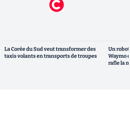
La Corée du Sud veut transformer des
Un robota
taxis volants en transports de troupes
Waymo et
rafle la 