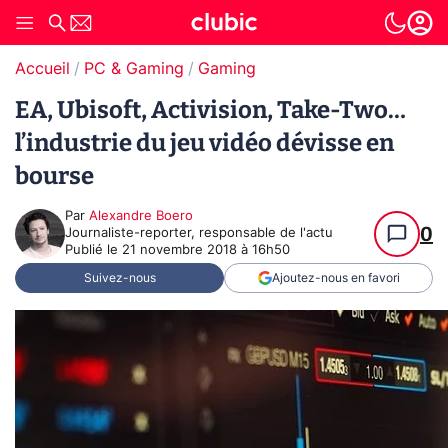
Accueil
PC & Gaming
Gaming
EA, Ubisoft, Activision, Take-Two…
l’industrie du jeu vidéo dévisse en
bourse
Par
Alexandre Boero
0
Journaliste-reporter, responsable de l'actu
Publié le
21 novembre 2018 à 16h50
Suivez-nous
Ajoutez-nous en favori