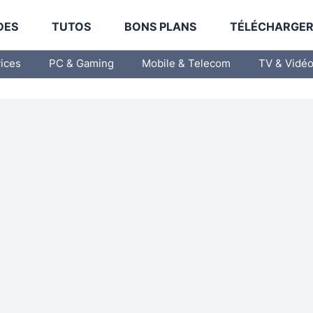
DES
TUTOS
BONS PLANS
TÉLÉCHARGE
vices
PC & Gaming
Mobile & Telecom
TV & Vidé