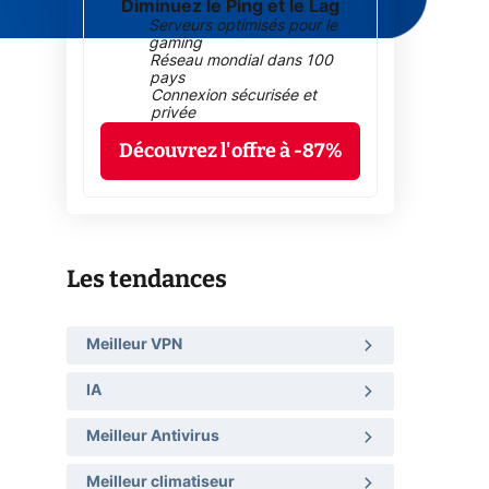
Diminuez le Ping et le Lag
Serveurs optimisés pour le
gaming
Réseau mondial dans 100
pays
Connexion sécurisée et
privée
Découvrez l'offre à -87%
Les tendances
Meilleur VPN
IA
Meilleur Antivirus
Meilleur climatiseur