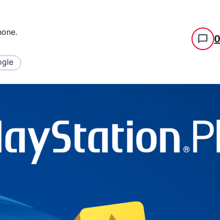
hone
.
gle