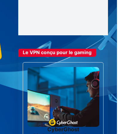
Le VPN conçu pour le gaming
CyberGhost