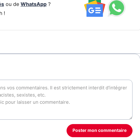
és
ou de
WhatsApp
?
h !
Poster mon commentaire