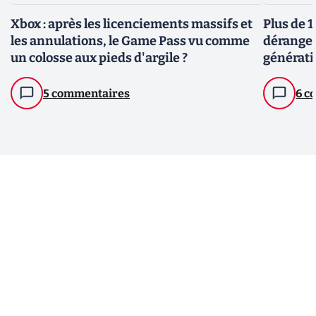
Xbox : après les licenciements massifs et
Plus de 
les annulations, le Game Pass vu comme
dérangea
un colosse aux pieds d'argile ?
générati
5 commentaires
6 c