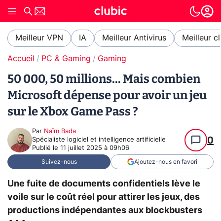
Meilleur VPN
IA
Meilleur Antivirus
Meilleur c
Accueil
PC & Gaming
Gaming
50 000, 50 millions... Mais combien
Microsoft dépense pour avoir un jeu
sur le Xbox Game Pass ?
Par
Naïm Bada
0
Spécialiste logiciel et intelligence artificielle
Publié le
11 juillet 2025 à 09h06
Suivez-nous
Ajoutez-nous en favori
Une fuite de documents confidentiels lève le
voile sur le coût réel pour attirer les jeux, des
productions indépendantes aux blockbusters