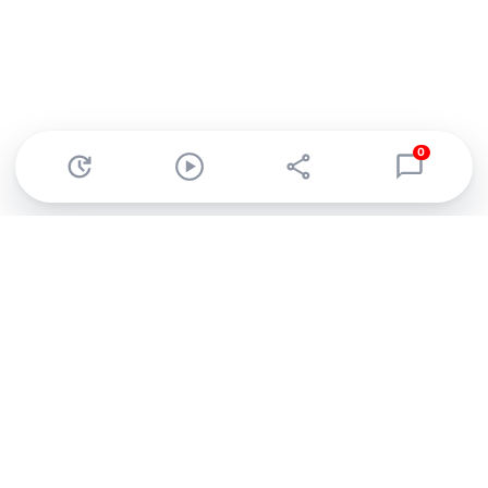
0
Abonnez-vous à notre newsletter !
Recevez un résumé quotidien de l'actu technologique.
S'inscrire
En cliquant sur s'inscrire, j’accepte de recevoir par email des
informations, actualités et offres commerciales de Clubic.
Conformément au RGPD, vous pouvez retirer votre consentement