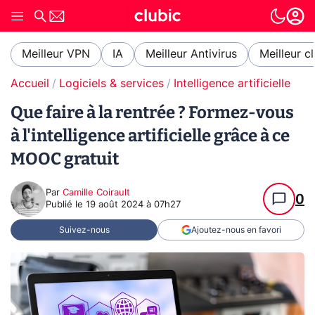
Meilleur VPN
IA
Meilleur Antivirus
Meilleur c
Accueil
Logiciels & services
Intelligence artificielle
Que faire à la rentrée ? Formez-vous
à l'intelligence artificielle grâce à ce
MOOC gratuit
Par
Camille Coirault
0
Publié le
19 août 2024 à 07h27
Suivez-nous
Ajoutez-nous en favori