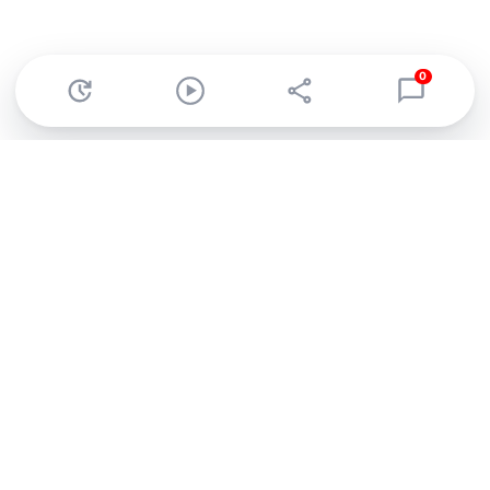
0
Abonnez-vous à notre newsletter !
Recevez un résumé quotidien de l'actu technologique.
S'inscrire
En cliquant sur s'inscrire, j’accepte de recevoir par email des
informations, actualités et offres commerciales de Clubic.
Conformément au RGPD, vous pouvez retirer votre consentement
à tout moment en cliquant sur le lien de désinscription présent
dans chaque email. Pour en savoir plus sur la gestion de vos
données, consultez notre
Politique de confidentialité