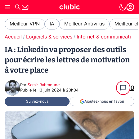
Meilleur VPN
IA
Meilleur Antivirus
Meilleur c
Accueil
Logiciels & services
Internet & communication
IA : Linkedin va proposer des outils
pour écrire les lettres de motivation
à votre place
Par
Samir Rahmoune
0
Publié le
13 juin 2024 à 20h04
Suivez-nous
Ajoutez-nous en favori