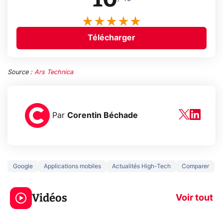
Télécharger
Source :
Ars Technica
Par
Corentin Béchade
Google
Applications mobiles
Actualités High-Tech
Comparer
3 écrans en 1 pour
5 générations
319€ ? Voici L'AOC
jeux dans la
Vidéos
CQ32G4ZA !
prochaine Xbo
Voir tout