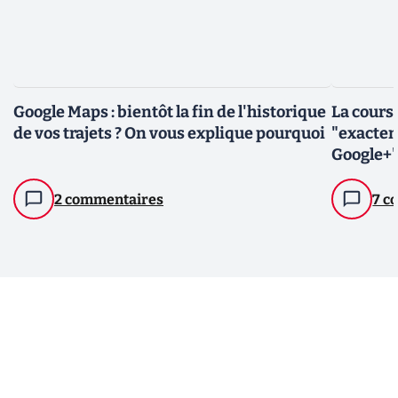
Google Maps : bientôt la fin de l'historique
La cours
de vos trajets ? On vous explique pourquoi
"exactem
Google+"
2 commentaires
7 c