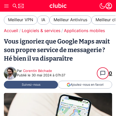
Meilleur VPN
IA
Meilleur Antivirus
Meilleur c
Accueil
Logiciels & services
Applications mobiles
Vous ignoriez que Google Maps avait
son propre service de messagerie ?
Hé bien il va disparaître
Par
Corentin Béchade
0
Publié le
30 mai 2024 à 07h37
Suivez-nous
Ajoutez-nous en favori