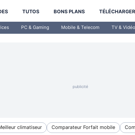
DES
TUTOS
BONS PLANS
TÉLÉCHARGE
vices
PC & Gaming
Mobile & Telecom
TV & Vidé
Meilleur climatiseur
Comparateur Forfait mobile
Comp