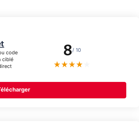
t
8
/ 10
 ou code
 ciblé
direct
Télécharger