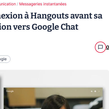
unication
Messageries instantanées
nexion à Hangouts avant sa
ion vers Google Chat
gle