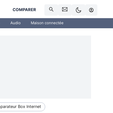
R
COMPARER
o
Audio
Maison connectée
arateur Box Internet