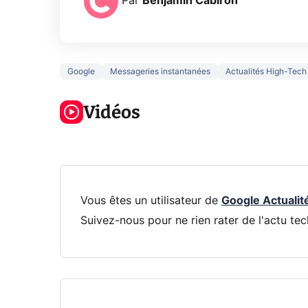
Par
Benjamin Cabiron
Google
Messageries instantanées
Actualités High-Tech
3 écrans en 1
5 générations
Ce qu
pour 319€ ?
de jeux dans
ne sa
Voici L'AOC
Vidéos
la prochaine
la na
CQ32G4ZA !
Xbox !
privée
Vous êtes un utilisateur de
Google Actualit
Suivez-nous pour ne rien rater de l'actu tec