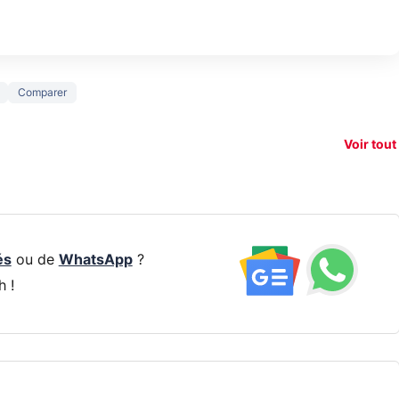
150€
Comparer
e vous
xAI attaque la
remb
vez sur
Google tease
loi anti-
sur v
vigation
son Pixel 11
dénudement
nouv
Voir tout
 !
Pro
par IA
smart
és
ou de
WhatsApp
?
h !