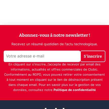
Abonnez-vous à notre newsletter !
Recevez un résumé quotidien de l'actu technologique.
S'inscrire
En cliquant sur s'inscrire, j’accepte de recevoir par email des
informations, actualités et offres commerciales de Clubic.
Conformément au RGPD, vous pouvez retirer votre consentement
à tout moment en cliquant sur le lien de désinscription présent
dans chaque email. Pour en savoir plus sur la gestion de vos
données, consultez notre
Politique de confidentialité