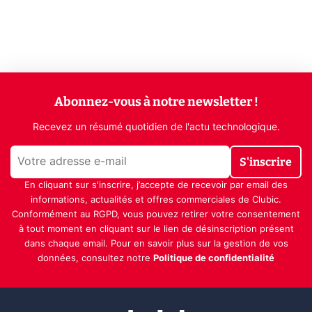
Abonnez-vous à notre newsletter !
Recevez un résumé quotidien de l'actu technologique.
S'inscrire
En cliquant sur s'inscrire, j’accepte de recevoir par email des
informations, actualités et offres commerciales de Clubic.
Conformément au RGPD, vous pouvez retirer votre consentement
à tout moment en cliquant sur le lien de désinscription présent
dans chaque email. Pour en savoir plus sur la gestion de vos
données, consultez notre
Politique de confidentialité