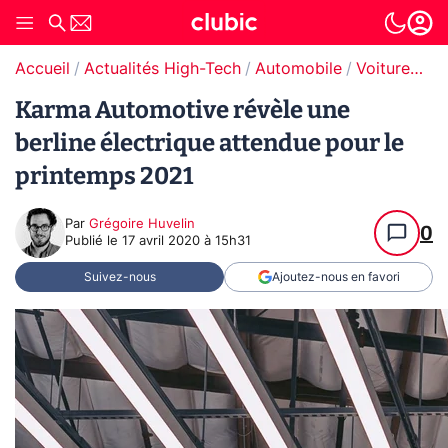
Accueil
Actualités High-Tech
Automobile
Voitures électriques
Karma Automotive révèle une
berline électrique attendue pour le
printemps 2021
Par
Grégoire Huvelin
0
Publié le
17 avril 2020 à 15h31
Suivez-nous
Ajoutez-nous en favori