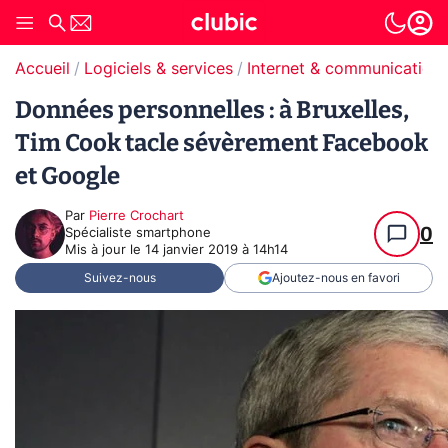
Accueil
Logiciels & services
Internet & communication
Données personnelles : à Bruxelles,
Tim Cook tacle sévèrement Facebook
et Google
Par
Pierre Crochart
0
Spécialiste smartphone
Mis à jour le
14 janvier 2019 à 14h14
Suivez-nous
Ajoutez-nous en favori