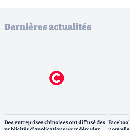
Dernières actualités
Des entreprises chinoises ont diffusé des
Facebook
publicités d'applications pour dénuder
nouvelle