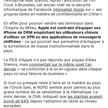
l'entreprise Alex Stamos. Après l'allocution de Tim
Cook à Bruxelles, cet ancien chef de la sécurité
informatique de Facebook
interpellait Apple
sur «
ses
propres failles en matière de confidentialité en Chine
».
En effet pour pouvoir vendre ses terminaux dans
l'Empire du Milieu,
Apple est contraint d'équiper ses
iPhone de DRM empêchant les utilisateurs chinois
d'utiliser un VPN ou des applications de messagerie
chiffrées
- ce qui pourrait leur permettre d'échapper à
la surveillance de masse institutionnalisée dans le
pays.
Le PDG d'Apple n'a pas répondu aux piques d'Alex
Stamos, mais
commentait sur le même sujet l'an
dernier
«
se conformer à la loi en vigueur dans chaque
pays où nous faisons du business
».
Si tout ou presque reste à faire en la matière au pays
de l'Oncle Sam, le RGPD semble avoir permis au plus
grand nombre de se sensibiliser à la thématique. Le
mois dernier, la CNIL indiquait que
les plaintes avaient
bondi de 64%
depuis l'adoption du texte au niveau
européen.