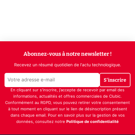
Abonnez-vous à notre newsletter !
Recevez un résumé quotidien de l'actu technologique.
S'inscrire
En cliquant sur s'inscrire, j’accepte de recevoir par email des
informations, actualités et offres commerciales de Clubic.
Conformément au RGPD, vous pouvez retirer votre consentement
à tout moment en cliquant sur le lien de désinscription présent
dans chaque email. Pour en savoir plus sur la gestion de vos
données, consultez notre
Politique de confidentialité