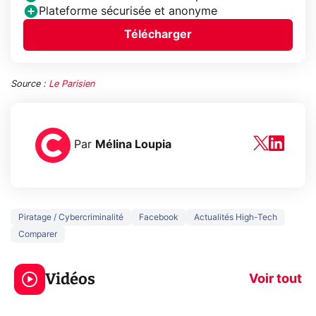
Plateforme sécurisée et anonyme
Télécharger
Source :
Le Parisien
Par
Mélina Loupia
Piratage / Cybercriminalité
Facebook
Actualités High-Tech
Comparer
5 générations de
Ce que vous n
jeux dans la
savez sur la
Vidéos
prochaine Xbox !
navigation pri
Voir tout