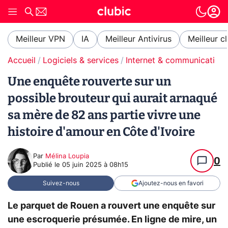
Meilleur VPN
IA
Meilleur Antivirus
Meilleur c
Accueil
Logiciels & services
Internet & communication
Une enquête rouverte sur un
possible brouteur qui aurait arnaqué
sa mère de 82 ans partie vivre une
histoire d'amour en Côte d'Ivoire
Par
Mélina Loupia
0
Publié le
05 juin 2025 à 08h15
Suivez-nous
Ajoutez-nous en favori
Le parquet de Rouen a rouvert une enquête sur
une escroquerie présumée. En ligne de mire, un