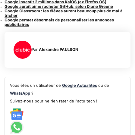
Google investit 2 millions dans KaiOS (ex Firefox OS)
Google aurait aimé racheter GitHub, selon Diane Greene
Google Classroom : les élèves auront beaucoup plus de mal à
tricher
Google permet désormais de personnaliser les annonces
publicitaires
Par
Alexandre PAULSON
Vous êtes un utilisateur de
Google Actualités
ou de
WhatsApp
?
Suivez-nous pour ne rien rater de l'actu tech !