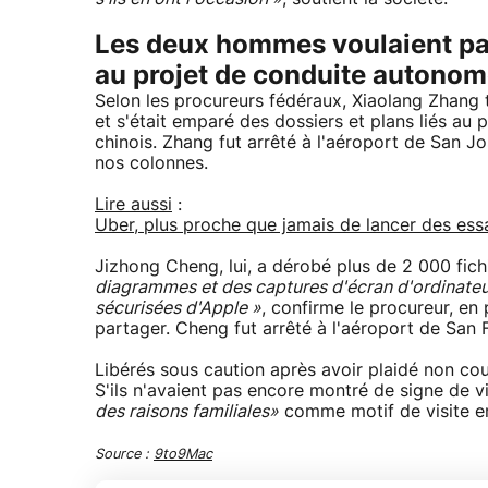
Les deux hommes voulaient par
au projet de conduite autonom
Selon les procureurs fédéraux, Xiaolang Zhang 
et s'était emparé des dossiers et plans liés au p
chinois. Zhang fut arrêté à l'aéroport de San Jo
nos colonnes.
Lire aussi
:
Uber, plus proche que jamais de lancer des ess
Jizhong Cheng, lui, a dérobé plus de 2 000 fic
diagrammes et des captures d'écran d'ordinate
sécurisées d'Apple »
, confirme le procureur, en 
partager. Cheng fut arrêté à l'aéroport de San F
Libérés sous caution après avoir plaidé non co
S'ils n'avaient pas encore montré de signe de 
des raisons familiales»
comme motif de visite e
Source :
9to9Mac