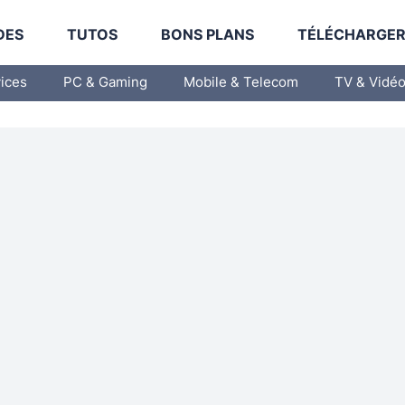
DES
TUTOS
BONS PLANS
TÉLÉCHARGE
vices
PC & Gaming
Mobile & Telecom
TV & Vidé