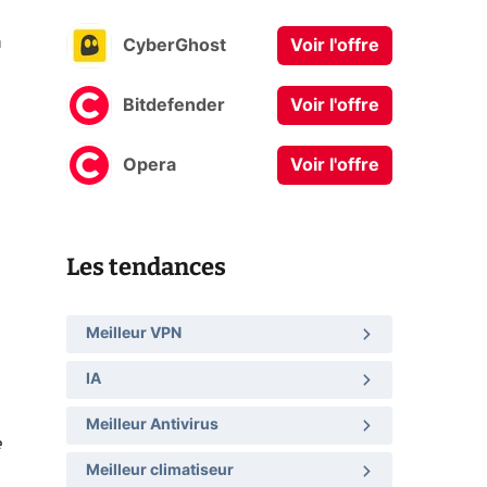
à
CyberGhost
Voir l'offre
Bitdefender
Voir l'offre
Opera
Voir l'offre
Les tendances
Meilleur VPN
IA
Meilleur Antivirus
e
Meilleur climatiseur