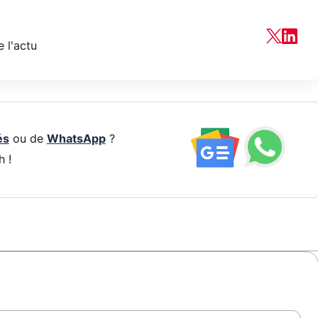
 l'actu
és
ou de
WhatsApp
?
h !