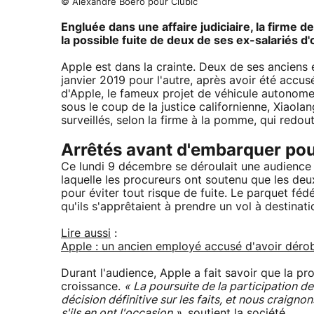
© Alexandre Boero pour Clubic
Engluée dans une affaire judiciaire, la firme d
la possible fuite de deux de ses ex-salariés d'
Apple est dans la crainte. Deux de ses anciens e
janvier 2019 pour l'autre, après avoir été accu
d'Apple, le fameux projet de véhicule autonome
sous le coup de la justice californienne, Xiaol
surveillés, selon la firme à la pomme, qui redout
Arrêtés avant d'embarquer pou
Ce lundi 9 décembre se déroulait une audience a
laquelle les procureurs ont soutenu que les deu
pour éviter tout risque de fuite. Le parquet fé
qu'ils s'apprêtaient à prendre un vol à destinati
Lire aussi
:
Apple : un ancien employé accusé d'avoir déro
Durant l'audience, Apple a fait savoir que la pro
croissance.
« La poursuite de la participation d
décision définitive sur les faits, et nous craign
s'ils en ont l'occasion »
, soutient la société.