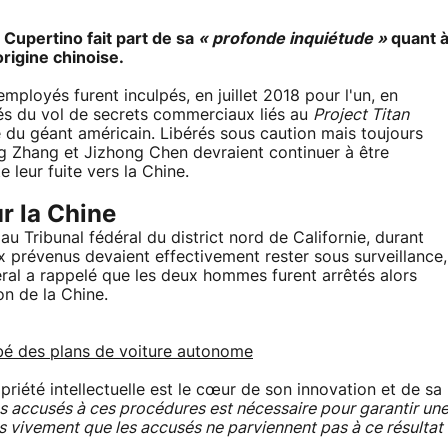
e Cupertino fait part de sa
« profonde inquiétude »
quant 
origine chinoise.
mployés furent inculpés, en juillet 2018 pour l'un, en
sés du vol de secrets commerciaux liés au
Project Titan
 du géant américain. Libérés sous caution mais toujours
ang Zhang et Jizhong Chen devraient continuer à être
e leur fuite vers la Chine.
r la Chine
u Tribunal fédéral du district nord de Californie, durant
x prévenus devaient effectivement rester sous surveillance,
déral a rappelé que les deux hommes furent arrêtés alors
on de la Chine.
bé des plans de voiture autonome
priété intellectuelle est le cœur de son innovation et de sa
es accusés à ces procédures est nécessaire pour garantir un
ons vivement que les accusés ne parviennent pas à ce résultat