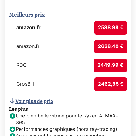
Meilleurs prix
amazon.fr
2588,98 €
amazon.fr
2628,40 €
RDC
2449,99 €
GrosBill
2462,95 €
Voir plus de prix
Les plus
Une bien belle vitrine pour le Ryzen AI MAX+
395
Performances graphiques (hors ray-tracing)