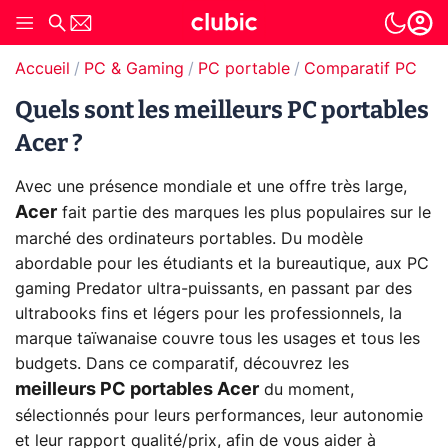
Accueil
PC & Gaming
PC portable
Comparatif PC por
Quels sont les meilleurs PC portables
×
Ré-
initialiser
Acer ?
Avec une présence mondiale et une offre très large,
Prix
Acer
fait partie des marques les plus populaires sur le
marché des ordinateurs portables. Du modèle
abordable pour les étudiants et la bureautique, aux PC
De
13,55
à
3599,00
gaming Predator ultra-puissants, en passant par des
€
ultrabooks fins et légers pour les professionnels, la
Note
marque taïwanaise couvre tous les usages et tous les
budgets. Dans ce comparatif, découvrez les
meilleurs PC portables Acer
du moment,
sélectionnés pour leurs performances, leur autonomie
A
partir
et leur rapport qualité/prix, afin de vous aider à
de
0
/10