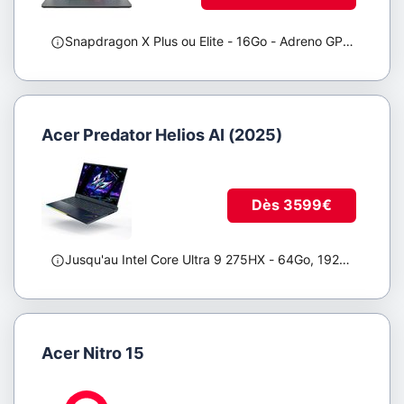
De
0,89
à
3,2
kg
Snapdragon X Plus ou Elite
- 16Go
- Adreno GPU 3,8 TFLOPS
Épaisseur
Acer Predator Helios AI (2025)
De
0,995
à
1660
cm
Taux
Dès 3599€
de
rafraîchissement
Jusqu'au Intel Core Ultra 9 275HX
- 64Go, 192Go, 32Go
-
De
60
à
300
Hz
Acer Nitro 15
Format
de