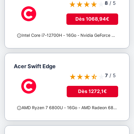
la
8
/
5
mémoire
Dès 1068,94€
De
0,016
Intel Core i7-12700H
- 16Go
- Nvidia GeForce RTX 3060
;
à
192
Go
Lecteur
de
Acer Swift Edge
carte
mémoire
7
/
5
Tous
Dès 1272,1€
Pavé
AMD Ryzen 7 6800U
- 16Go
- AMD Radeon 680M
;
numérique
Tous
Oui
Non