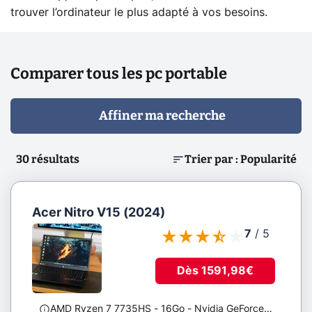
trouver l’ordinateur le plus adapté à vos besoins.
Marque
Tous
Comparer tous les pc portable
Taille
de
Affiner ma recherche
l'écran
30
résultats
Trier par : Popularité
De
14
à
18
pouces
Acer Nitro V15 (2024)
Type
7
/
5
de
dalle
Dès 1591,98€
Tous
AMD Ryzen 7 7735HS
- 16Go
- Nvidia GeForce RTX 4060