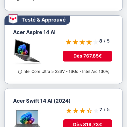
Clavier
rétroéclairé
Testé & Approuvé
Tous
Acer Aspire 14 AI
8
/
5
Nombre
de
slots
Dès 767,85€
mémoire
libres
Intel Core Ultra 5 226V
- 16Go
- Intel Arc 130V
;
De
0
à
0
Acer Swift 14 AI (2024)
Poids
7
/
5
Dès 819,73€