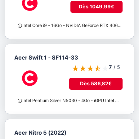
l'écran
Dès 1049,99€
Tous
Intel Core i9
- 16Go
- NVIDIA GeForce RTX 4060
;
Dalle
mate
/
antireflet
Acer Swift 1 - SF114-33
7
/
5
Tous
Oui
Non
Dès 586,82€
Écran
tactile
Intel Pentium Silver N5030
- 4Go
- iGPU Intel UHD 605
;
Tous
Oui
Non
Taille
Acer Nitro 5 (2022)
de