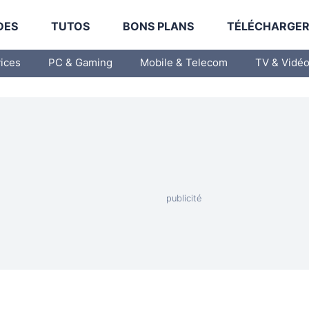
DES
TUTOS
BONS PLANS
TÉLÉCHARGE
vices
PC & Gaming
Mobile & Telecom
TV & Vidé