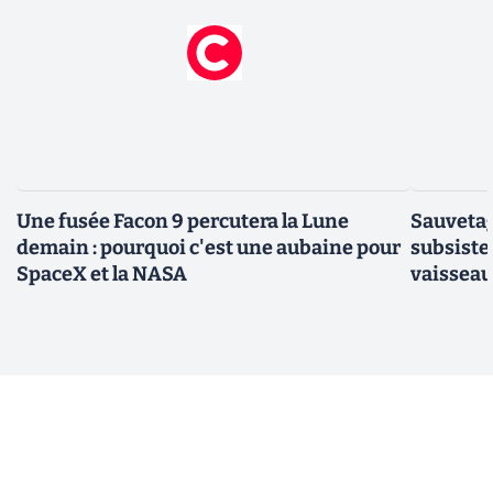
Une fusée Facon 9 percutera la Lune
Sauvetage
demain : pourquoi c'est une aubaine pour
subsiste 
SpaceX et la NASA
vaisseau