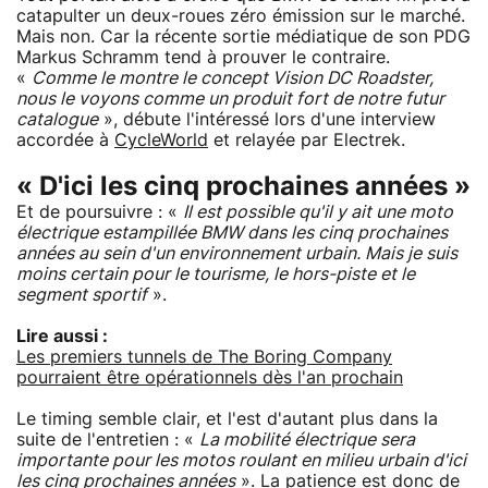
catapulter un deux-roues zéro émission sur le marché.
Mais non. Car la récente sortie médiatique de son PDG
Markus Schramm tend à prouver le contraire.
«
Comme le montre le concept Vision DC Roadster,
nous le voyons comme un produit fort de notre futur
catalogue
», débute l'intéressé lors d'une interview
accordée à
CycleWorld
et relayée par Electrek.
« D'ici les cinq prochaines années »
Et de poursuivre : «
Il est possible qu'il y ait une moto
électrique estampillée BMW dans les cinq prochaines
années au sein d'un environnement urbain. Mais je suis
moins certain pour le tourisme, le hors-piste et le
segment sportif
».
Lire aussi :
Les premiers tunnels de The Boring Company
pourraient être opérationnels dès l'an prochain
Le timing semble clair, et l'est d'autant plus dans la
suite de l'entretien : «
La mobilité électrique sera
importante pour les motos roulant en milieu urbain d'ici
les cinq prochaines années
». La patience est donc de