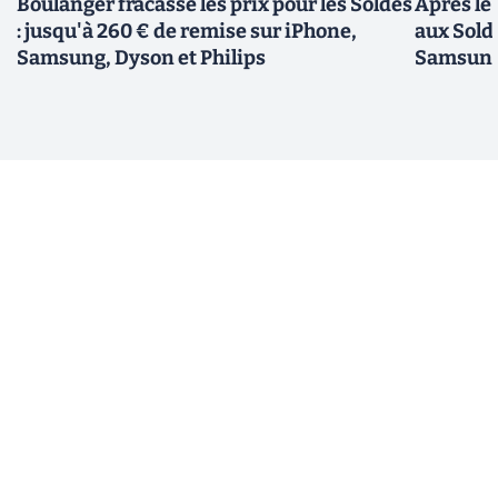
Boulanger fracasse les prix pour les Soldes
Après le
: jusqu'à 260 € de remise sur iPhone,
aux Sold
Samsung, Dyson et Philips
Samsung,