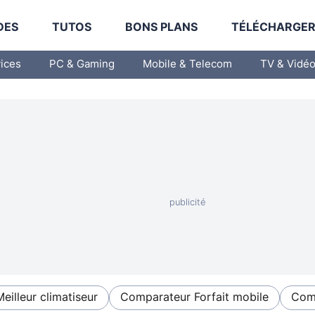
DES
TUTOS
BONS PLANS
TÉLÉCHARGE
vices
PC & Gaming
Mobile & Telecom
TV & Vidé
Meilleur climatiseur
Comparateur Forfait mobile
Comp