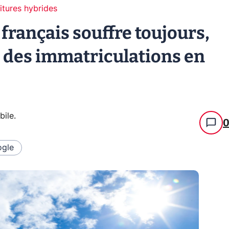
itures hybrides
rançais souffre toujours,
 des immatriculations en
bile
.
gle