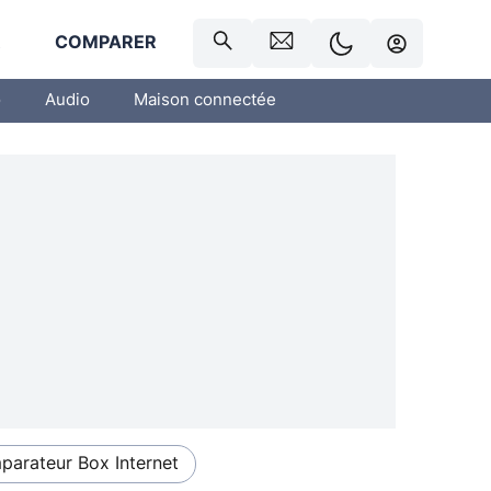
R
COMPARER
o
Audio
Maison connectée
arateur Box Internet