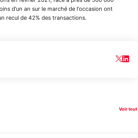
ons en février 2021, face à près de 500 000
oins d’un an sur le marché de l’occasion ont
 un recul de 42% des transactions.
150€
xAI attaque la
remboursés
Starli
e tease
loi anti-
sur votre
Amazo
xel 11
dénudement
nouveau
guerr
Voir tout
par IA
smartphone ?
résea