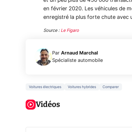
et un peu plus de 450 000 transacti
en février 2020. Les véhicules de m
enregistré la plus forte chute avec
Source :
Le Figaro
Par
Arnaud Marchal
Spécialiste automobile
Voitures électriques
Voitures hybrides
Comparer
5 générations
Ce que vous
de jeux dans
ne savez sur
Googl
la prochaine
Vidéos
la navigation
son Pi
Xbox !
privée !
Pro