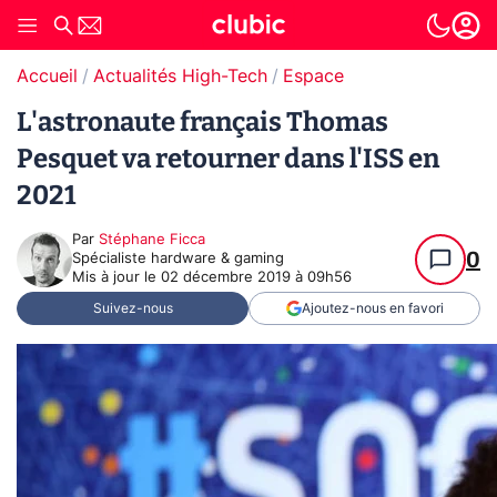
Accueil
Actualités High-Tech
Espace
L'astronaute français Thomas
Pesquet va retourner dans l'ISS en
2021
Par
Stéphane Ficca
0
Spécialiste hardware & gaming
Mis à jour le
02 décembre 2019 à 09h56
Suivez-nous
Ajoutez-nous en favori