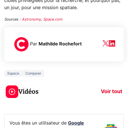
cibles privilégiées pour la recherche, et pourquoi pas,
un jour, pour une mission spatiale.
Sources :
Astronomy
,
Space.com
Par
Mathilde Rochefort
Espace
Comparer
5 générations de
Ce que vous n
jeux dans la
savez sur la
Vidéos
prochaine Xbox !
navigation pri
Voir tout
Vous êtes un utilisateur de
Google