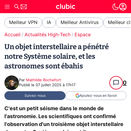
Meilleur VPN
IA
Meilleur Antivirus
Meilleur c
Accueil
Actualités High-Tech
Espace
Un objet interstellaire a pénétré
notre Système solaire, et les
astronomes sont ébahis
Par
Mathilde Rochefort
0
Publié le
07 juillet 2025 à 17h17
Suivez-nous
Ajoutez-nous en favori
C'est un petit séisme dans le monde de
l'astronomie. Les scientifiques ont confirmé
l'observation d'un troisième objet interstellaire