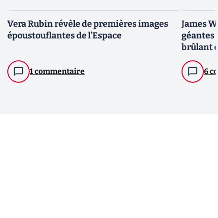
Vera Rubin révèle de premières images
James We
époustouflantes de l’Espace
géantes 
brûlant 
années-
1 commentaire
6 c