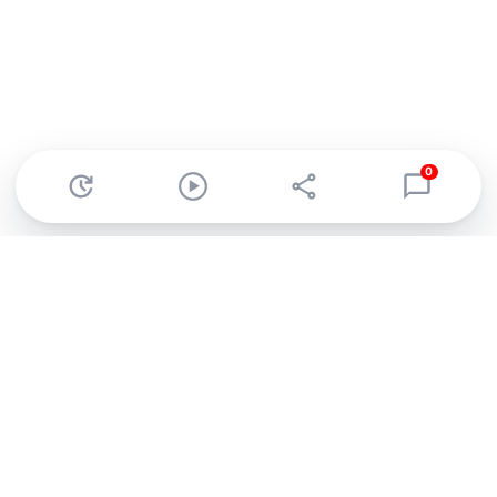
0
Abonnez-vous à notre newsletter !
Recevez un résumé quotidien de l'actu technologique.
S'inscrire
En cliquant sur s'inscrire, j’accepte de recevoir par email des
informations, actualités et offres commerciales de Clubic.