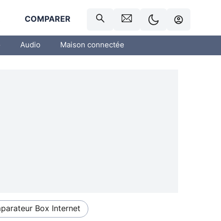
R
COMPARER
o
Audio
Maison connectée
arateur Box Internet