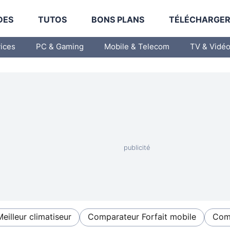
DES
TUTOS
BONS PLANS
TÉLÉCHARGE
vices
PC & Gaming
Mobile & Telecom
TV & Vidé
Meilleur climatiseur
Comparateur Forfait mobile
Comp